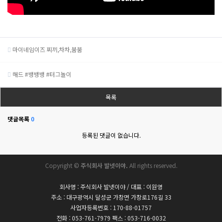
마이네임이즈 찌끼,차차,붐붐
해드 #뱅뱅뱅 #터그놀이
목록
댓글목록
0
등록된 댓글이 없습니다.
Copyright ©
주식회사 발넷이야.
All rights reserved.
회사명 : 주식회사 발넷이야 / 대표 : 이원영
주소 : 대구광역시 달성군 가창면 가창로176길 33
사업자등록번호 : 170-88-01757
전화 : 053-761-7979 팩스 : 053-716-0032