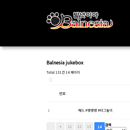
Balnesia jukebox
Total 131건
14 페이지
번호
1
해드 #뱅뱅뱅 #터그놀이
검색
11
12
13
14