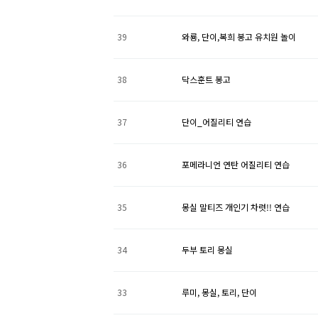
39
와룡, 단이,복희 봉고 유치원 놀이
38
닥스훈트 봉고
37
단이_어질리티 연습
36
포메라니언 연탄 어질리티 연습
35
몽실 말티즈 개인기 차렷!! 연습
34
두부 토리 몽실
33
루미, 몽실, 토리, 단이